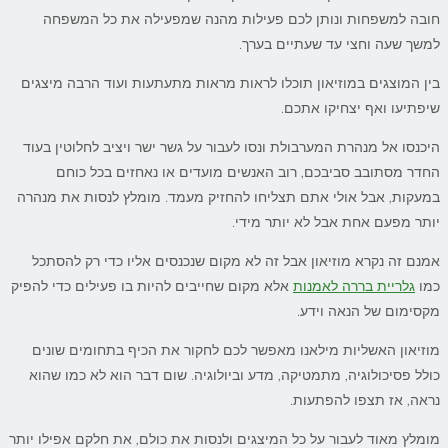
חובה למשפחות ונותן לכם פעילות מהנה שמפעילה את כל המשפחה
למשך שעה וחצי עד שעתיים בערך.
בין המוצגים במוזיאון תוכלו לראות מראות מתעתעות ועוד הרבה מיצגים
שיפתיעו ואף יצחיקו אתכם.
היכנסו אל מנהרת המערבולת ונסו לעבור על גשר ישר ויציב לחלוטין בעוד
החדר מסתובב סביבכם, רוב האנשים מועדים או נאחזים בכל כוחם
במעקות, אבל אולי אתם תצליחו להחזיק מעמד. מומלץ לנסות את מנהרה
יותר מפעם אחת אבל לא יותר מידי.
אמנם זה נקרא מוזיאון אבל זה לא מקום שנכנסים אליו כדי רק להסתכל
כמו
גלריית בררה לאמנות
אלא מקום שחייבים להיות בו פעילים כדי להפיק
מקסימום של הנאה וידע.
מוזיאון האשליות מילאנו מאפשר לכם לחקור את הכיף בתחומים שונים
כולל פסיכולוגיה, מתמטיקה, מדע וביולוגיה. שום דבר הוא לא כמו שהוא
נראה, אז תצפו להפתעות.
מומלץ מאוד לעבור על כל המיצגים ולנסות את כולם, את חלקם אפילו יותר