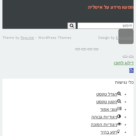
חפשו מידע על איטליה
Theme by
Pojo.me
- WordPress Themes
Design by
Elementor
גלילה
דילוג לתוכן
לראש
פתח
סרגל
העמוד
כלי נגישות
נגישות
הגדל טקסט
הקטן טקסט
גווני אפור
ניגודיות גבוהה
ניגודיות הפוכה
רקע בהיר