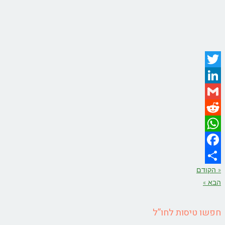
Twitter
LinkedIn
Gmail
Reddit
WhatsApp
Facebook
« הקודם
Share
הבא »
חפשו טיסות לחו”ל