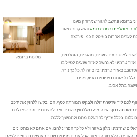
ני ברומא ונחשב לאזור שמרוחק מעט
נות מומלצים במרכז רומא
והוא קרוב מאוד
ת לערים אחרות באיטליה כמו פירנצה
לאזור לא טוב עם צוענים, מהגרים, הומלסים,
מלונות ברומא
זור טרמיני לא נחשב לאזור שנעים לטייל בו
תובב באזור טרמיני ביום זה לא כל כך נורא
בגלל כל אותם טיפוסים מפוקפקים
שנה בתל אביב.
וף לכם ליד שרשרת זולה ולבקש תמורתה כסף. הם יבקשו ללחוץ את ידכם
שו תמורתה כסף. אז הימנעו מללחוץ להם יד ואם לחצתם יד והם שמו לכם
ם כלום. בכלל עדיף להתעלם מהם ולהמשיך ללכת.
ראלים שהזמינו מלון באזור ולא כל כך הפריע להם. אם אתם לא מתכוונים
 האווירה הלא טובה באזור אבל אנחנו מניחים שרוב האנשים כן רוצים לצאת