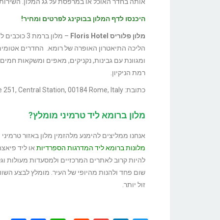
אותה בחדר האוכל או במרפסת על גג המלון. השירות ב
היכנסו לדף המלון בבוקינג לפרטים ומחיר!
מלון פלוריס Floris Hotel
הליכה התיאטרון האופרה של רומא. החדרים אטומים 
ומגוונת עם גבינות, נקניקים, מאפים ומשקאות חמים ו
רמת הניקיון.
כתובת: Via Nazionale 251, Central Station, 00184 Rome, Italy
מלון ברומא ליד טרמיני מומלץ?
אנחנו ממליצים להימנע מלהזמין מלון באזור טרמיני 
מלונות ברומא ליד המדרגות הספרדיות
או ליד פיאצה
להיות קרוב לאתרים המרכזיים ולמסעדות מעולות וגל
שום פחד ולהנות מהיופי של העיר. מומלץ לבצע השווא
זול יותר.