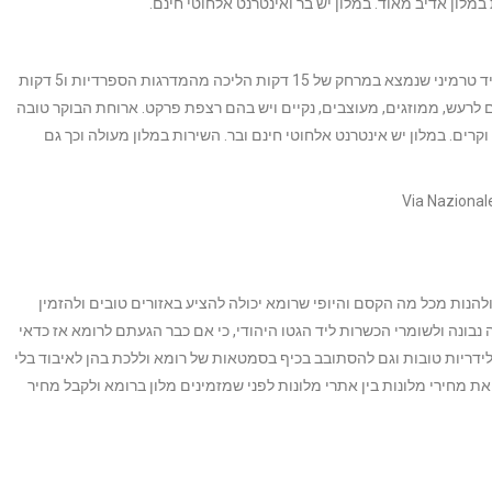
מלון אדיב מאוד. במלון יש בר ואינטרנט אלחוטי חינם.
– מלון ברמת 3 כוכבים ליד טרמיני שנמצא במרחק של 15 דקות הליכה מהמדרגות הספרדיות ו5 דקות
לרעש, ממוזגים, מעוצבים, נקיים ויש בהם רצפת פרקט. ארוחת הבוקר טובה
קרים. במלון יש אינטרנט אלחוטי חינם ובר. השירות במלון מעולה וכך גם
ולהנות מכל מה הקסם והיופי שרומא יכולה להציע באזורים טובים ולהזמין
 נבונה ולשומרי הכשרות ליד הגטו היהודי, כי אם כבר הגעתם לרומא אז כדאי
ידריות טובות וגם להסתובב בכיף בסמטאות של רומא וללכת בהן לאיבוד בלי
ת מחירי מלונות בין אתרי מלונות לפני שמזמינים מלון ברומא ולקבל מחיר