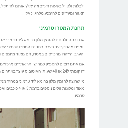
ולבלות ולטייל בשעות הערב וזה יאלץ אותם להיתקל 
האזור ומעדיפים להימנע מלהגיע אליו.
תחנת המטרו טרמיני
אם כבר החלטתם להזמין מלון ברומא ליד טרמיני אז 
יומיים מהבוקר עד הערב. בתחנת המטרו טרמיני יש ק
והערב. היזהרו מהכייסים במטרו, הם מאוד מיומנים 
אם אתם רוצים להספיק כמה שיותר אתרים מרכזיים ב
דו קומתי ל24 או 48 שעות. האוטובוס עוצר באתרים מרכזיים סביב רומא וניתן לעלות עליו לרדת ולעלות חופשי מכל התחנות.
טרמיני.