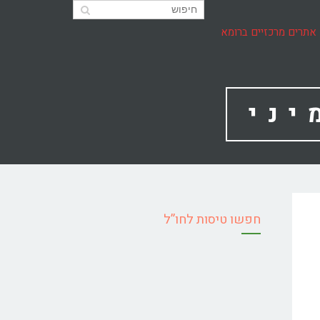
אתרים מרכזיים ברומא
יני
חפשו טיסות לחו”ל