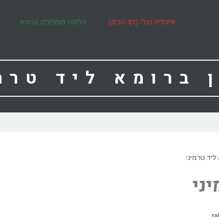
איטליה שלי (דף הבית)
מלונות מומלצים ברומא
 ברומא ליד טרמ
ליד טרמיני
יני
ra