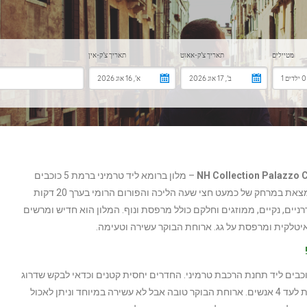
– מלון ברומא ליד טרמיני ברמת 5 כוכבים
שנמצא בכיכר פיאצה דל צ’ינקווצ’נטו. מזרקת טרווי נמצאת במרחק של כמעט חצי שעה הליכה והפורום הרומי בערך 20 דקות
יים, נקיים, ממוזגים וחלקם כולל מרפסת ונוף. המלון הוא חדיש ומרשים
איטלקית ומרפסת על גג. ארוחת הבוקר עשירה וטעימה.
לון מעוצב יפה ברמת 4 כוכבים ליד תחנת הרכבת טרמיני. החדרים יחסית קטנים וכדאי לבקש שדרוג
ופרט לזה הם מעוצבים ונקיים. יש סוויטות שמתאימות לעד 4 אנשים. ארוחת הבוקר טובה אבל לא עשירה במיוחד וניתן לאכול