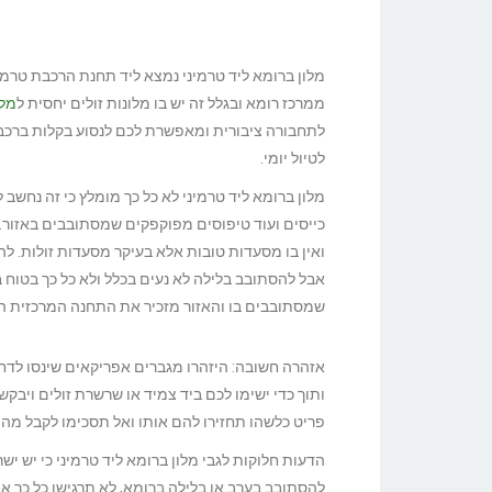
מלון ברומא ליד טרמיני נמצא ליד תחנת הרכבת טרמי
ממרכז רומא ובגלל זה יש בו מלונות זולים יחסית ל
מלו
לתחבורה ציבורית ומאפשרת לכם לנסוע בקלות ברכב
לטיול יומי.
מלון ברומא ליד טרמיני לא כל כך מומלץ כי זה נחשב 
כייסים ועוד טיפוסים מפוקפקים שמסתובבים באזור. א
ואין בו מסעדות טובות אלא בעיקר מסעדות זולות. להס
אבל להסתובב בלילה לא נעים בכלל ולא כל כך בטוח 
שמסתובבים בו והאזור מזכיר את התחנה המרכזית הי
אזהרה חשובה: היזהרו מגברים אפריקאים שינסו לדח
ותוך כדי ישימו לכם ביד צמיד או שרשרת זולים ויבק
פריט כלשהו תחזירו להם אותו ואל תסכימו לקבל מה
הדעות חלוקות לגבי מלון ברומא ליד טרמיני כי יש יש
להסתובב בערב או בלילה ברומא, לא תרגישו כל כך את