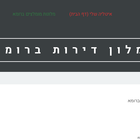
איטליה שלי (דף הבית)
מלונות מומלצים ברומא
לון דירות ברומא
 ברומא
r