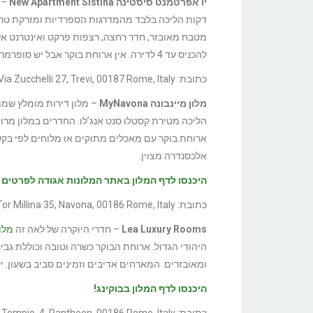
יו אפרטמנט סיסטינה New Apartment Sistina
דקות הליכה בלבד מהמדרגות הספרדיות ומזרקת טרווי.
מטבח מאובזר, חדר רחצה, רצפות פרקט ואינטרנט אלח
להכניס עד 4 לדירה. אין ארוחת בוקר אבל יש סופרמרקט קרוב.
כתובת: Via Zucchelli 27, Trevi, 00187 Rome, Italy
מלון מיינבונה MyNavona
הליכה מטירת קסטלו סנט אנג’לו. החדרים במלון מרווח
ארוחת בוקר עם מאכלים מתוקים או מלוחים לפי בקש
אלכסנדרה מצוין.
היכנסו לדף המלון באתר המלונות אגודה לפרטים ו
כתובת: Via Tor Millina 35, Navona, 00186 Rome, Italy
Lea Luxury Rooms
– חדרי היוקרה של לאה זה
מלו
היהודי הגדול. ארוחת הבוקר כשרה וטובה וכוללת גבינו
ומאובזרים. המארחים אדיבים וזמינים סביב בשעון. י
היכנסו לדף המלון בבוקינג!
כתובת: Via del Tempio, 4, Pantheon, 00186 Rome, Italy