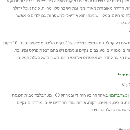
– מלון דירות זול בשירות עצמי עם מיקום מעולה ליד פיאצה ברביני ובמרחק 4
 הדירה מאובזרת מאוד וממוזגת ויש בה סלון מרווח, פינת אוכל גדולה,
וטי חינם. במלון יש גינה והוא אידיאלי למשפחות עם ילדים כי אפשר
– מלון דירות מומלץ שמתאים בעיקר לזוגות ונמצא במרחק של 3 דקות הליכה מפיאצה נבונה ו10 דקות
ים, ממוזגים, מעוצבים, נקיים ונעימים ויש בהם רצפת פרקט ומיני בר.
ה מגיעה לחדר. יש אינטרנט אלחוטי חינם. השירות של בעלת המקום,
מחיר!
ן כשר ברומא
באזור הרובע היהודי ובמרחק 100 מטר בלבד מבית הכנסת
ת, ביצים, מאפים, ירקות, פירות ועוד. החדרים יפים, מודרניים, נקיים
ש אינטרנט אלחוטי חינם.