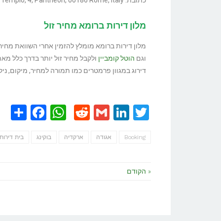
מלון דירות ברומא מחיר זול
מלון דירות ברומא מומלץ להזמין אחרי השוואת מחירי
וגם
הוטל קומביין
ולקבל מחיר זול יותר בדרך כלל מא
דירוג במגוון פרמטרים כמו תמורה למחיר, מיקום, ניקי
book
re
atsApp
Reddit
Gmail
LinkedIn
Twitter
Booking
אגודה
ארקדיה
בוקינג
בית דירות
« הקודם