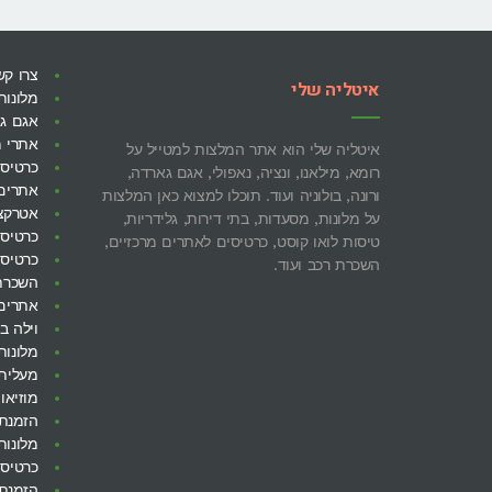
צרו קש
איטליה שלי
מלונות
אגם ג
אתרי מ
איטליה שלי הוא אתר המלצות למטייל על
כרטיסי
רומא, מילאנו, ונציה, נאפולי, אגם גארדה,
אתרים 
ורונה, בולוניה ועוד. תוכלו למצוא כאן המלצות
אטרקצי
על מלונות, מסעדות, בתי דירות, גלידריות,
כרטיסי
טיסות לואו קוסט, כרטיסים לאתרים מרכזיים,
כרטיסי
השכרת רכב ועוד.
השכרת
אתרים
וילה ב
מלונות
מעלית 
מוזיאון
הזמנת 
מלונות
כרטיסי
הזמנת 