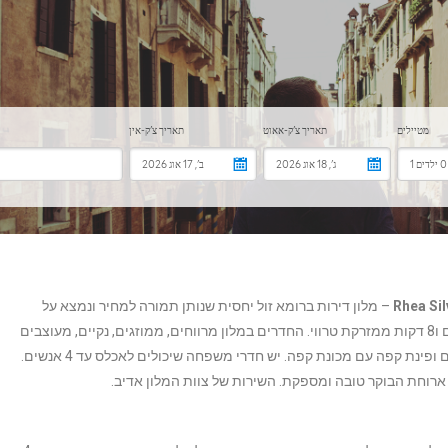
– מלון דירות ברומא זול יחסית שנותן תמורה למחיר ונמצא על
פיאצה נאבונה. ממוקם 15 דקות הליכה מהקולוסיאום ו8 דקות ממזרקת טרווי. החדרים במלון מרווחים, ממוזגים, נקיים, מעוצבים
ומאובזרים היטב כולל מיני בר עם משקאות קלים חינם ופינת קפה עם מכונת קפה. יש חדרי משפחה שיכולים לאכלס עד 4 אנשים.
 ארוחת הבוקר טובה ומספקת. השירות של צוות המלון אדיב.