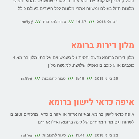
הוטל קומביין או קומביינד הוא אתר בינלאומי שמשמש כמנוע חיפוש
מלונות הזול בעולם ומשווה אתרי מלונות לכל היעדים בעולם כולל
על
1 ביולי 2018
14:37
סגור לתגובות
raffyg
הוטל
קומביין
מלון דירות ברומא
Hotelscombined
מלון דירות ברומא נחשב יחסית זול כשמשווים אל בתי מלון ברומא 4
כוכבים או 5 כוכבים ואפילו שלושה. למעשה מלון
על
25 ביוני 2018
8:45
סגור לתגובות
raffyg
מלון
דירות
איפה כדאי לישון ברומא
ברומא
איפה כדאי לישון ברומא ובאיזה איזור או אזורים כדאי מרכזיים וטובים
לשהות וגם מה המחירים של לינה ברומא ואילו אזורים
על
22 ביוני 2018
11:41
סגור לתגובות
raffyg