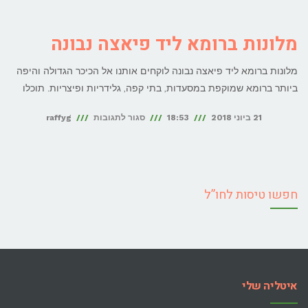
איפה
כדאי
מלונות ברומא ליד פיאצה נבונה
לישון
מלונות ברומא ליד פיאצה נבונה לוקחים אותנו אל הכיכר הגדולה והיפה
ברומא
ביותר ברומא שמוקפת במסעדות, בתי קפה, גלידריות ופיצריות. תוכלו
על
21 ביוני 2018
18:53
סגור לתגובות
raffyg
מלונות
ברומא
ליד
חפשו טיסות לחו”ל
פיאצה
נבונה
איטליה שלי