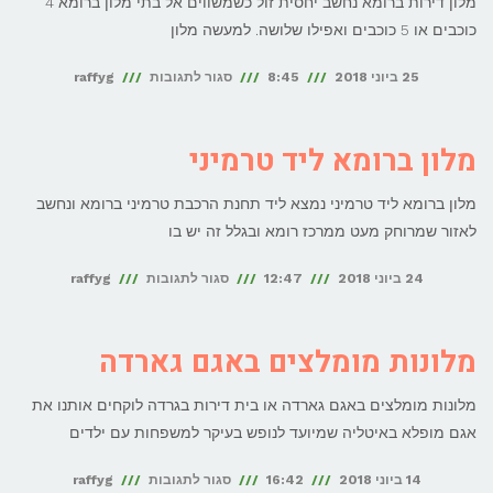
מלון דירות ברומא נחשב יחסית זול כשמשווים אל בתי מלון ברומא 4
כוכבים או 5 כוכבים ואפילו שלושה. למעשה מלון
על
25 ביוני 2018
8:45
סגור לתגובות
raffyg
מלון
דירות
מלון ברומא ליד טרמיני
ברומא
מלון ברומא ליד טרמיני נמצא ליד תחנת הרכבת טרמיני ברומא ונחשב
לאזור שמרוחק מעט ממרכז רומא ובגלל זה יש בו
על
24 ביוני 2018
12:47
סגור לתגובות
raffyg
מלון
ברומא
מלונות מומלצים באגם גארדה
ליד
מלונות מומלצים באגם גארדה או בית דירות בגרדה לוקחים אותנו את
טרמיני
אגם מופלא באיטליה שמיועד לנופש בעיקר למשפחות עם ילדים
על
14 ביוני 2018
16:42
סגור לתגובות
raffyg