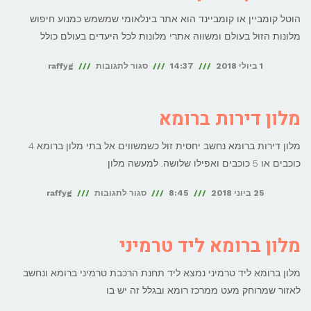
ליד
הוטל קומביין או קומביינד הוא אתר בינלאומי שמשמש כמנוע חיפוש
הדואומו
מלונות הזול בעולם ומשווה אתרי מלונות לכל היעדים בעולם כולל
על
1 ביולי 2018
14:37
סגור לתגובות
raffyg
הוטל
קומביין
מלון דירות ברומא
Hotelscombined
מלון דירות ברומא נחשב יחסית זול כשמשווים אל בתי מלון ברומא 4
כוכבים או 5 כוכבים ואפילו שלושה. למעשה מלון
על
25 ביוני 2018
8:45
סגור לתגובות
raffyg
מלון
דירות
מלון ברומא ליד טרמיני
ברומא
מלון ברומא ליד טרמיני נמצא ליד תחנת הרכבת טרמיני ברומא ונחשב
לאזור שמרוחק מעט ממרכז רומא ובגלל זה יש בו