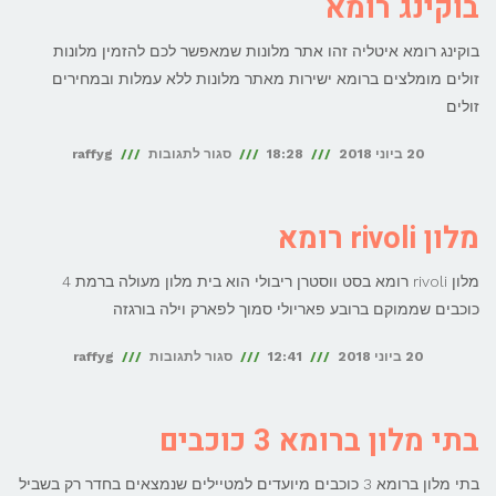
בוקינג רומא
ליד
בוקינג רומא איטליה זהו אתר מלונות שמאפשר לכם להזמין מלונות
פיאצה
זולים מומלצים ברומא ישירות מאתר מלונות ללא עמלות ובמחירים
נבונה
זולים
על
20 ביוני 2018
18:28
סגור לתגובות
raffyg
בוקינג
רומא
מלון rivoli רומא
מלון rivoli רומא בסט ווסטרן ריבולי הוא בית מלון מעולה ברמת 4
כוכבים שממוקם ברובע פאריולי סמוך לפארק וילה בורגזה
על
20 ביוני 2018
12:41
סגור לתגובות
raffyg
מלון
rivoli
בתי מלון ברומא 3 כוכבים
רומא
בתי מלון ברומא 3 כוכבים מיועדים למטיילים שנמצאים בחדר רק בשביל