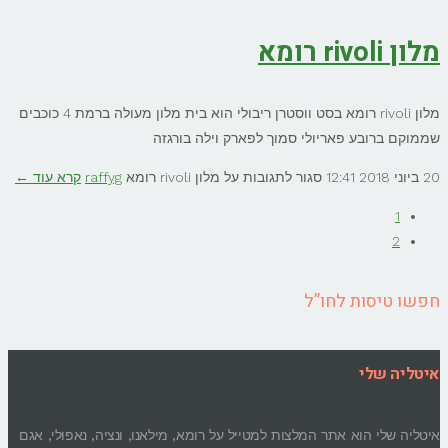
מלון rivoli רומא
מלון rivoli רומא בסט ווסטרן ריבולי הוא בית מלון מעולה ברמת 4 כוכבים
שממוקם ברובע פאריולי סמוך לפארק וילה בורגזה
20 ביוני 2018
12:41
סגור לתגובות
על מלון rivoli רומא
raffyg
קרא עוד ←
1
2
חפשו טיסות לחו”ל
איטליה שלי
איטליה שלי הוא אתר המלצות למטייל על רומא, מילאנו, ונציה, נאפולי, אגם